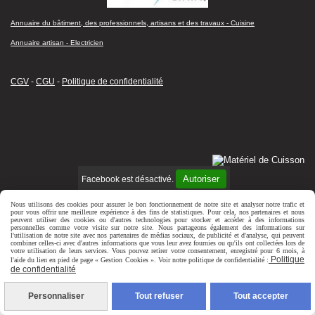
Annuaire du bâtiment, des professionnels, artisans et des travaux - Cuisine
Annuaire artisan - Electricien
CGV
-
CGU
-
Politique de confidentialité
Autoriser
Facebook est désactivé.
Mentions Légales
Conditions générales de vente
Politique de
Nous utilisons des cookies pour assurer le bon fonctionnement de notre site et analyser notre trafic et
confidentialité
Gestion cookies
Mon Compte
pour vous offrir une meilleure expérience à des fins de statistiques. Pour cela, nos partenaires et nous
peuvent utiliser des cookies ou d'autres technologies pour stocker et accéder à des informations
personnelles comme votre visite sur notre site. Nous partageons également des informations sur
l'utilisation de notre site avec nos partenaires de médias sociaux, de publicité et d'analyse, qui peuvent
combiner celles-ci avec d'autres informations que vous leur avez fournies ou qu'ils ont collectées lors de
votre utilisation de leurs services. Vous pouvez retirer votre consentement, enregistré pour 6 mois, à
Politique
l'aide du lien en pied de page « Gestion Cookies ». Voir notre politique de confidentialité :
de confidentialité
Personnaliser
Tout refuser
Tout accepter