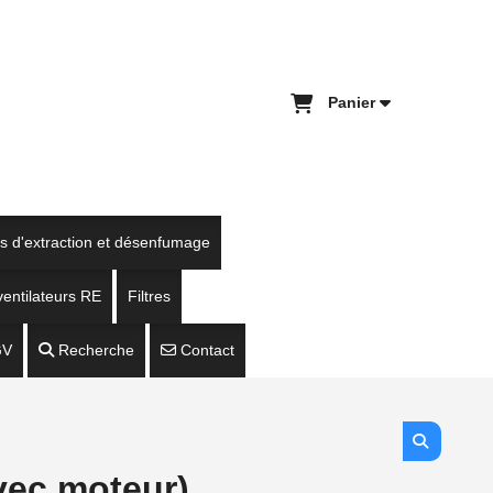
Panier
es d'extraction et désenfumage
entilateurs RE
Filtres
GV
Recherche
Contact
vec moteur)