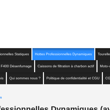
ionnelles Statiques
Hottes Professionnelles Dynamiques
Tourell
on F400 Désenfumage
Caissons de filtration à charbon actif
Moto-v
is
Qui sommes nous ?
Politique de confidentialité et CGU
C
es
fessionnelles Dynamiques (a