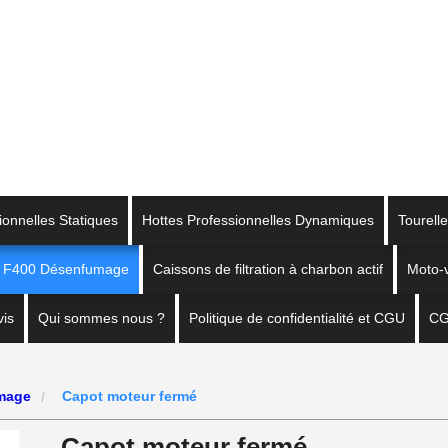
ionnelles Statiques
Hottes Professionnelles Dynamiques
Tourell
on F400 Désenfumage
Caissons de filtration à charbon actif
Moto-v
is
Qui sommes nous ?
Politique de confidentialité et CGU
C
umage
Capot moteur fermé
Capot moteur fermé