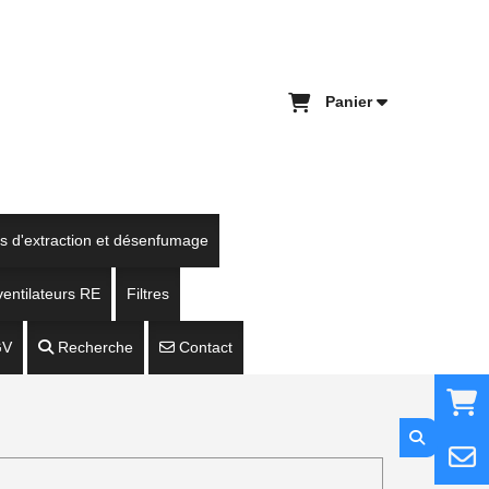
Panier
es d'extraction et désenfumage
entilateurs RE
Filtres
GV
Recherche
Contact