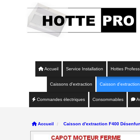
Panneau de gestion des cookies
Accueil
Service Installation
Hottes Profess
Caissons d'extraction
Caisson d'extracti
Commandes électriques
Consommables
Av
Accueil
Caisson d'extraction F400 Désenf