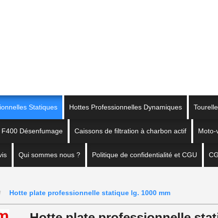
ionnelles Statiques
Hottes Professionnelles Dynamiques
Tourell
on F400 Désenfumage
Caissons de filtration à charbon actif
Moto-v
is
Qui sommes nous ?
Politique de confidentialité et CGU
C
Hotte plate professionnelle statique lg. 1000 mm
Hotte plate professionnelle sta