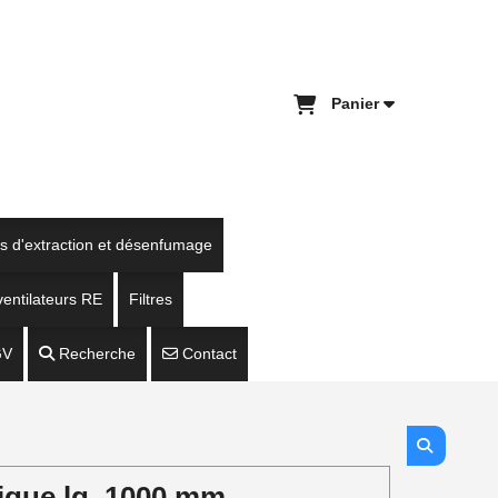
Panier
es d'extraction et désenfumage
entilateurs RE
Filtres
GV
Recherche
Contact
tique lg. 1000 mm