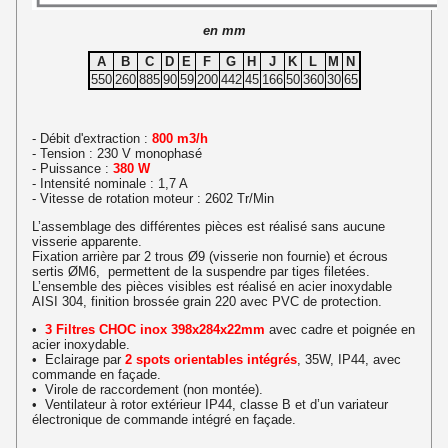
en mm
A
B
C
D
E
F
G
H
J
K
L
M
N
550
260
885
90
59
200
442
45
166
50
360
30
65
- Débit d'extraction :
800 m3/h
- Tension : 230 V monophasé
- Puissance :
380 W
- Intensité nominale : 1,7 A
- Vitesse de rotation moteur : 2602 Tr/Min
L’assemblage des différentes pièces est réalisé sans aucune
visserie apparente.
Fixation arrière par 2 trous Ø9 (visserie non fournie) et écrous
sertis ØM6, permettent de la suspendre par tiges filetées.
L’ensemble des pièces visibles est réalisé en acier inoxydable
AISI 304, finition brossée grain 220 avec PVC de protection.
•
3 Filtres
CHOC inox
398x284x22mm
avec cadre et poignée en
acier inoxydable.
• Eclairage par
2 spots orientables intégrés
, 35W, IP44, avec
commande en façade.
• Virole de raccordement (non montée).
• Ventilateur à rotor extérieur IP44, classe B et d’un variateur
électronique de commande intégré en façade.