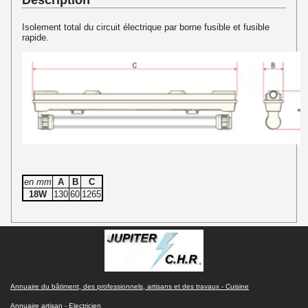
Isolement total du circuit électrique par borne fusible et fusible
rapide.
en mm
A
B
C
18W
130
60
1265
Annuaire du bâtiment, des professionnels, artisans et des travaux - Cuisine
Annuaire artisan - Electricien