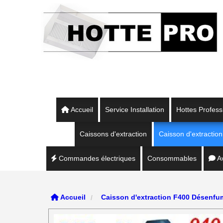
Panneau de gestion des cookies
Accueil
Service Installation
Hottes Profess
Caissons d'extraction
Caisson d'extracti
Commandes électriques
Consommables
Av
Accueil
Caisson d'extraction F400 Désenf