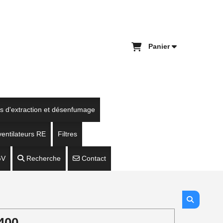
Panier
es d'extraction et désenfumage
entilateurs RE
Filtres
GV
Recherche
Contact
400