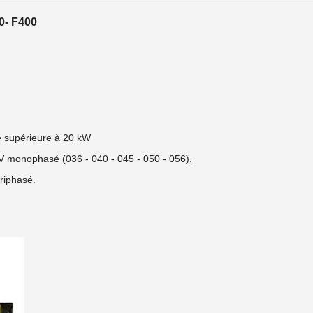
0- F400
ue supérieure à 20 kW
V monophasé (036 - 040 - 045 - 050 - 056),
riphasé.