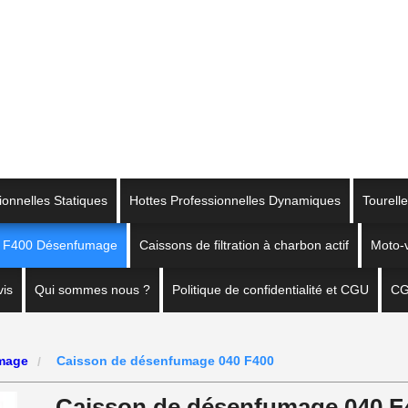
ionnelles Statiques
Hottes Professionnelles Dynamiques
Tourell
on F400 Désenfumage
Caissons de filtration à charbon actif
Moto-v
is
Qui sommes nous ?
Politique de confidentialité et CGU
C
umage
Caisson de désenfumage 040 F400
Caisson de désenfumage 040 F